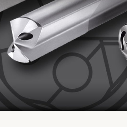
oring
alget styres av diameter, hulldybde og hvilken maskin du
lute- og doble flute-gundrills for de mindre diametrene — fra