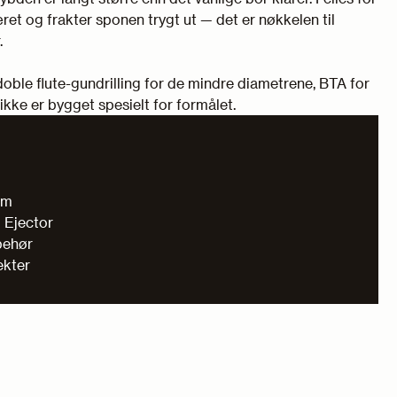
ret og frakter sponen trygt ut — det er nøkkelen til
.
ble flute-gundrilling for de mindre diametrene, BTA for
kke er bygget spesielt for formålet.
mm
 Ejector
lbehør
ekter