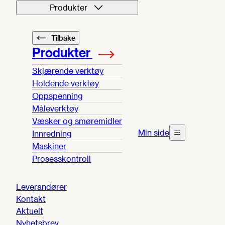
Produkter
Tilbake
Produkter
Skjærende verktøy
Holdende verktøy
Oppspenning
Måleverktøy
Væsker og smøremidler
Min side
Innredning
Maskiner
Prosesskontroll
Leverandører
Kontakt
Aktuelt
Nyhetsbrev