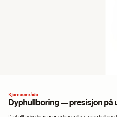
Kjerneområde
Dyphullboring — presisjon på
Dyphullboring handler om å lage rette, presise hull der d