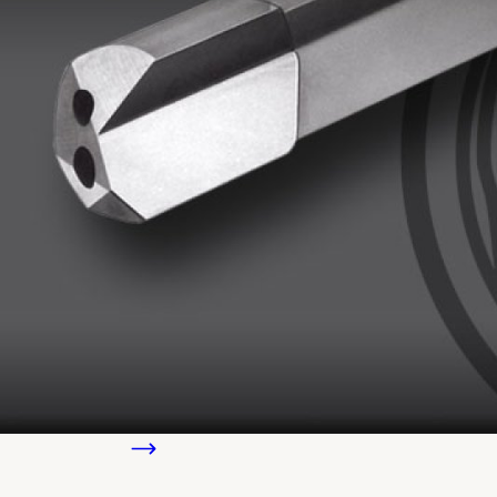
Produkter
Boteks systemer for dyphullb
Botek bygger hele porteføljen rundt tre boresystemer. V
har. Klikk deg inn på systemet som passer din oppgave.
Boresystem
Gundrilling
Grunnmetoden for dype, presise hull. Single f
Les om gundrilling