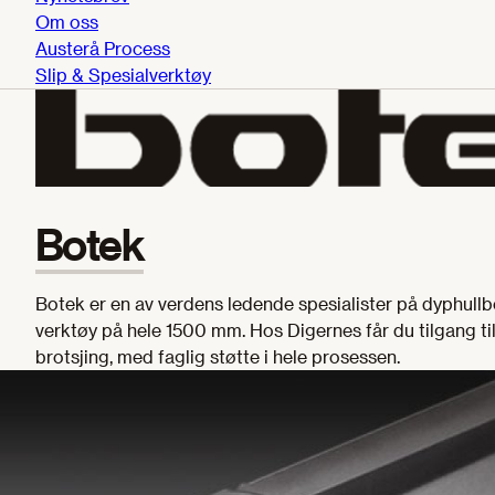
Om oss
Austerå Process
Slip & Spesialverktøy
Botek
Botek er en av verdens ledende spesialister på dyphullbo
verktøy på hele 1500 mm. Hos Digernes får du tilgang ti
brotsjing, med faglig støtte i hele prosessen.