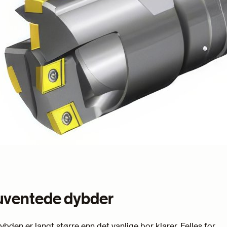
 uventede dybder
ybden er langt større enn det vanlige bor klarer. Felles for