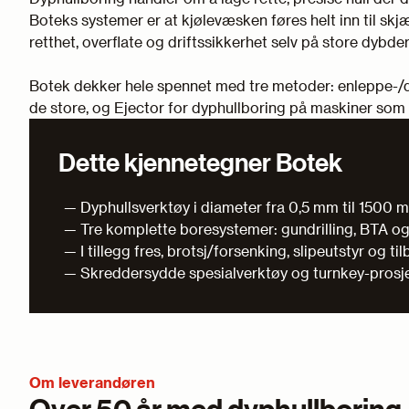
Boteks systemer er at kjølevæsken føres helt inn til skjæ
retthet, overflate og driftssikkerhet selv på store dybder
Botek dekker hele spennet med tre metoder: enleppe-/do
de store, og Ejector for dyphullboring på maskiner som i
Dette kjennetegner Botek
Dyphullsverktøy i diameter fra 0,5 mm til 1500 
Tre komplette boresystemer: gundrilling, BTA og
I tillegg fres, brotsj/forsenking, slipeutstyr og ti
Skreddersydde spesialverktøy og turnkey-prosj
Om leverandøren