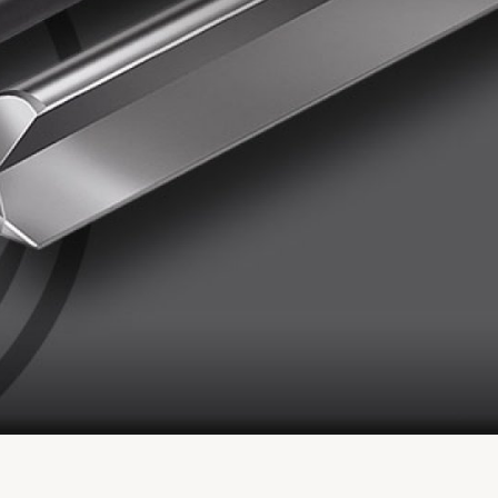
 0,5 mm, med høy overflatekvalitet i ett pass.