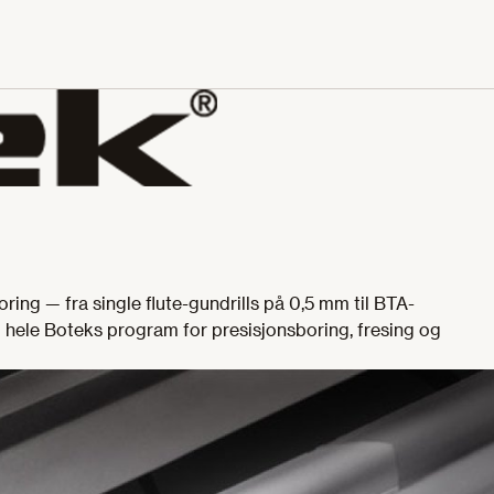
ring — fra single flute-gundrills på 0,5 mm til BTA-
l hele Boteks program for presisjonsboring, fresing og