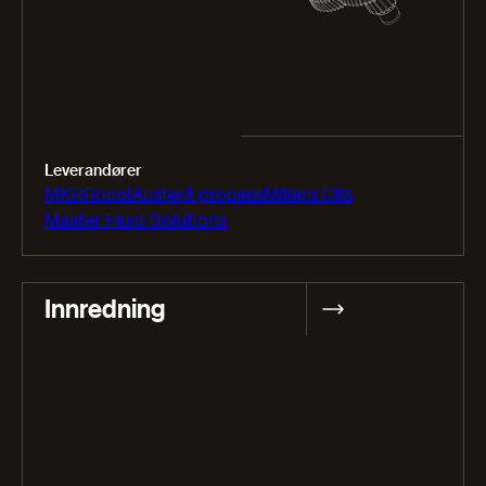
Leverandører
MKR
Rocol
Austerå process
Millers Oils
Master Fluid Solutions
Innredning