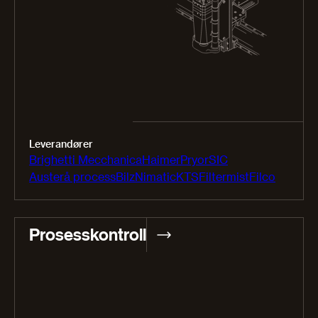
Leverandører
Brighetti Mecchanica
Haimer
Pryor
SIC
Austerå process
Bilz
Nimatic
KTS
Filtermist
Filco
Prosesskontroll