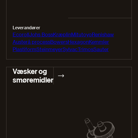
Leverandører
Ecoroll
Johs Boss
Kræplin
Mitutoyo
Renishaw
Austerå process
Bowers
Hexagon
Kemmler
Plastiform
Steinmeyer
Sylvac
Trimos
Sauter
Væsker og
smøremidler