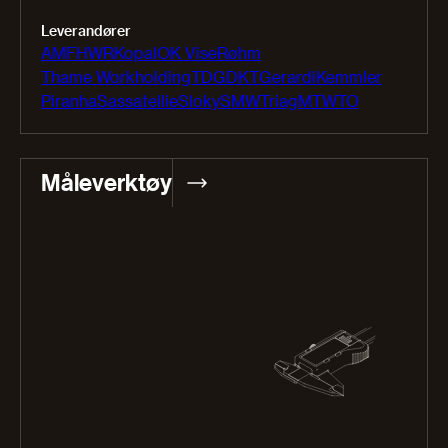
Leverandører
AMF
HWR
Kopal
OK Vise
Røhm
Thame Workholding
TDG
DKT
Gerardi
Kemmler
Piranha
Sassatellie
Sloky
SMW
Triag
MT
WTO
Måleverktøy