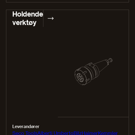
Holdende
verktøy
Leverandører
Seco Tools
Alberti Umberto
Bilz
Haimer
Kemmler