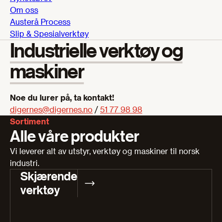
Om oss
Austerå Process
Slip & Spesialverktøy
Industrielle verktøy og
maskiner
Noe du lurer på, ta kontakt!
digernes@digernes.no
/
51 77 98 98
Sortiment
Alle våre produkter
Vi leverer alt av utstyr, verktøy og maskiner til norsk
industri.
Skjærende
verktøy