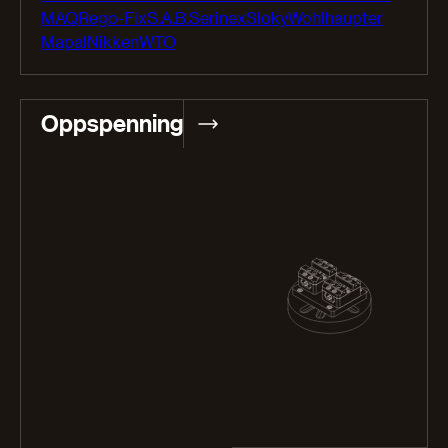
MAQ
Rego-Fix
S.A.B.
Serinex
Sloky
Wohlhaupter
Mapal
Nikken
WTO
Oppspenning