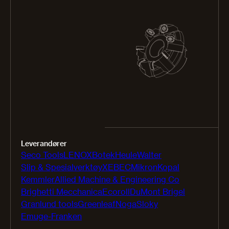
Leverandører
Seco Tools
LENOX
Botek
Heule
Walter
Slip & Spesialverktøy
XEBEC
Mikron
Kopal
Kemmler
Allied Machine & Engineering Co
Brighetti Mecchanica
Ecoroll
DuMont Brigel
Granlund tools
Greenleaf
Noga
Sloky
Emuge-Franken