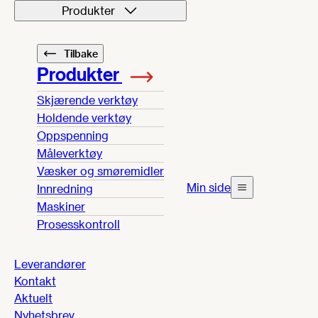
Produkter
Tilbake
Produkter
Skjærende verktøy
Holdende verktøy
Oppspenning
Måleverktøy
Væsker og smøremidler
Min side
Innredning
Maskiner
Prosesskontroll
Leverandører
Kontakt
Aktuelt
Nyhetsbrev