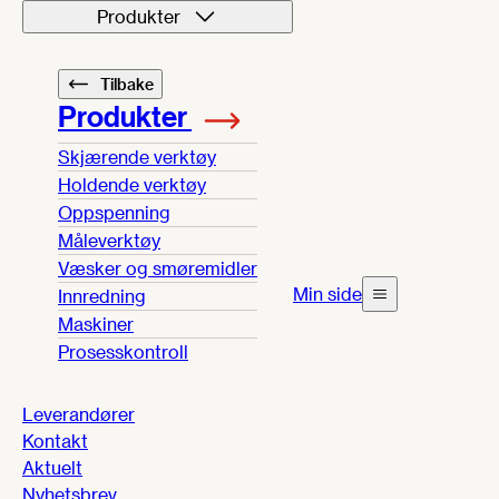
Produkter
Tilbake
Produkter
Skjærende verktøy
Holdende verktøy
Oppspenning
Måleverktøy
Væsker og smøremidler
Min side
Innredning
Maskiner
Prosesskontroll
Leverandører
Kontakt
Aktuelt
Nyhetsbrev