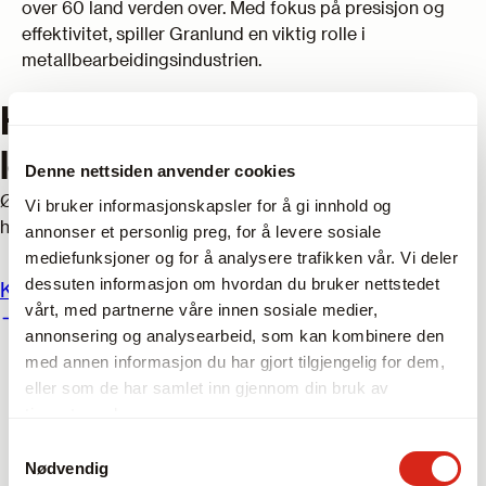
over 60 land verden over. Med fokus på presisjon og
effektivitet, spiller Granlund en viktig rolle i
metallbearbeidingsindustrien.
Har du spørsmål om våre
leverandører?
Denne nettsiden anvender cookies
Ønsker du hjelp til å finne riktig utstyr? Våre salgsteknikere
Vi bruker informasjonskapsler for å gi innhold og
har mange års erfaring og er eksperter innen bransjen.
annonser et personlig preg, for å levere sosiale
mediefunksjoner og for å analysere trafikken vår. Vi deler
dessuten informasjon om hvordan du bruker nettstedet
Kontakt oss
vårt, med partnerne våre innen sosiale medier,
annonsering og analysearbeid, som kan kombinere den
med annen informasjon du har gjort tilgjengelig for dem,
eller som de har samlet inn gjennom din bruk av
tjenestene deres.
Samtykkevalg
Nødvendig