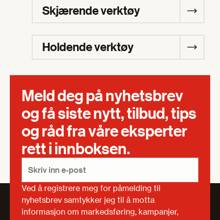
Skjærende verktøy
Holdende verktøy
Meld deg på nyhetsbrev
og få siste nytt, tilbud, tips
og råd fra våre eksperter
rett i innboksen.
Ved å registrere meg for påmelding til
nyhetsbrev samtykker jeg til å motta
informasjon om markedsføring, kampanjer,