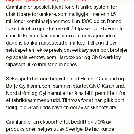
Granlund er spesielt kjent for sitt unike system for
utskiftbare forsenkere, som muliggjør mer enn 1,5
millioner kombinasjoner med kun 1300 deler. Denne
fleksibiliteten gjør det enkelt å tilpasse verktøyene til
spesifikke applikasjoner, noe som er avgjørende i
dagens konkurranseutsatte marked. I tillegg tilbyr
selskapet en rekke presisjonsverktøy som bor, brotsjer
og spesialverktøy som Hardox-bor og CNC-verktøy
tilpasset ulike industrielle behov.
Selskapets historie begynte med Hilmer Granlund og
Börje Gyllhamn, som sammen startet GNG (Granlund,
Nordström og Gyllhamn) etter å ha blitt permittert fra
et fabrikksammenbrudd. Til tross for at han gikk bort
tidlig, ble Granlunds navn en del av selskapets arv.
Granlund er en eksportrettet bedrift og 70% av
produksjonen selges ut av Sverige. De har kunder i