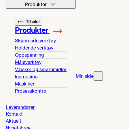
Produkter
Tilbake
Produkter
Skjærende verktøy
Holdende verktøy
Oppspenning
Måleverktøy
Væsker og smøremidler
Min side
Innredning
Maskiner
Prosesskontroll
Leverandører
Kontakt
Aktuelt
Nyhetsbrev