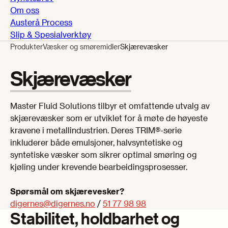
Om oss
Austerå Process
Slip & Spesialverktøy
Produkter
Væsker og smøremidler
Skjærevæsker
Skjærevæsker
Master Fluid Solutions tilbyr et omfattende utvalg av
skjærevæsker som er utviklet for å møte de høyeste
kravene i metallindustrien. Deres TRIM®-serie
inkluderer både emulsjoner, halvsyntetiske og
syntetiske væsker som sikrer optimal smøring og
kjøling under krevende bearbeidingsprosesser.
Spørsmål om skjærevesker?
digernes@digernes.no
/
51 77 98 98
Stabilitet, holdbarhet og