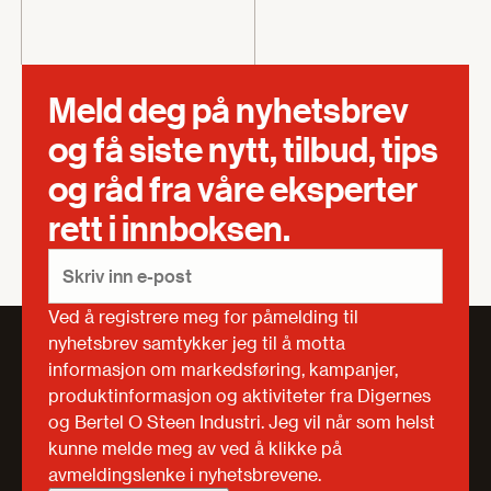
Meld deg på nyhetsbrev
og få siste nytt, tilbud, tips
og råd fra våre eksperter
rett i innboksen.
Ved å registrere meg for påmelding til
nyhetsbrev samtykker jeg til å motta
informasjon om markedsføring, kampanjer,
produktinformasjon og aktiviteter fra Digernes
og Bertel O Steen Industri. Jeg vil når som helst
kunne melde meg av ved å klikke på
avmeldingslenke i nyhetsbrevene.