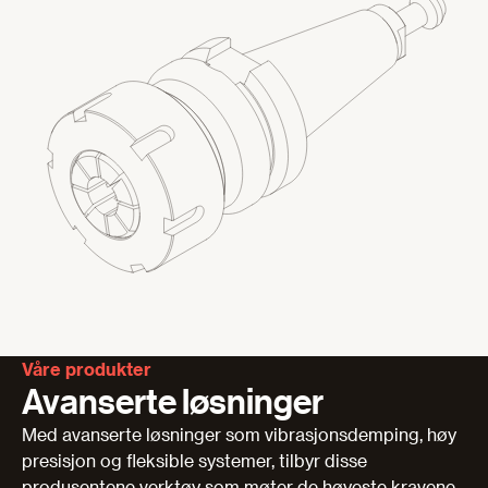
Våre produkter
Avanserte løsninger
Med avanserte løsninger som vibrasjonsdemping, høy
presisjon og fleksible systemer, tilbyr disse
produsentene verktøy som møter de høyeste kravene