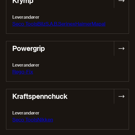
Krymp
Leverandører
Seco Tools
Bilz
S.A.B.
Serinex
Haimer
Mapal
Powergrip
Leverandører
Rego-Fix
Kraftspennchuck
Leverandører
Seco Tools
Nikken