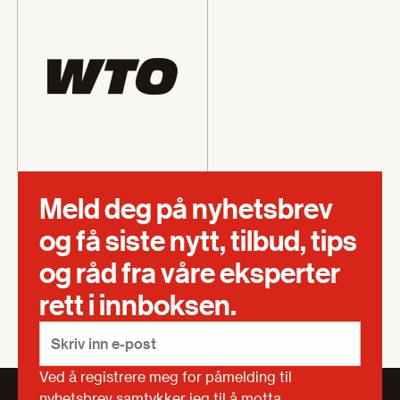
Meld deg på nyhetsbrev
og få siste nytt, tilbud, tips
og råd fra våre eksperter
rett i innboksen.
Ved å registrere meg for påmelding til
nyhetsbrev samtykker jeg til å motta