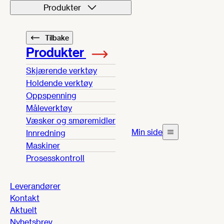
Produkter
Tilbake
Produkter
Skjærende verktøy
Holdende verktøy
Oppspenning
Måleverktøy
Væsker og smøremidler
Min side
Innredning
Maskiner
Prosesskontroll
Leverandører
Kontakt
Aktuelt
Nyhetsbrev