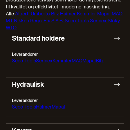
til kvalitet og effektivitet i moderne maskinering.
Alle
Alberti Umberto
Bilz
Haimer
Kemmler
Mapal
MAQ
MT
Nikken
Rego-Fix
S.A.B.
Seco Tools
Serinex
Sloky
WTO
Standard holdere
Leverandører
Seco Tools
Serinex
Kemmler
MAQ
Mapal
Bilz
Hydraulisk
Leverandører
Seco Tools
Haimer
Mapal