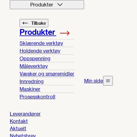
Produkter
Tilbake
Produkter
Skjærende verktøy
Holdende verktøy
Oppspenning
Måleverktøy
Væsker og smøremidler
Min side
Innredning
Maskiner
Prosesskontroll
Leverandører
Kontakt
Aktuelt
Nyhetsbrev