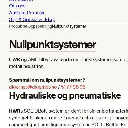
Om oss
Austerå Process
Slip & Spesialverktøy
Produkter
Oppspenning
Nullpunktsystemer
Nullpunktsystemer
HWR og AMF tilbyr avanserte nullpunktsystemer som er d
metallindustrien.
Spørsmål om nullpunktsystemer?
digernes@digernes.no
/
51 77 98 98
Hydrauliske og pneumatiske
HWR
s SOLIDBolt-system er kjent for sin enkle håndterin
systemet bruker en unik skruemekanisme som gir høyer
sammenlignet med lignende systemer. SOLIDBolt er kom