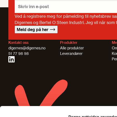
Ved å registrere meg for påmelding til nyhetsbrev s
Digernes og Bertel O Steen Industri. Jeg vil når som
Meld deg på her
Kontakt oss
Produkter
Me
digernes@digernes.no
Alle produkter
Om
51 77 98 98
Leverandører
Ko
Pe
Denne nettsiden anvende