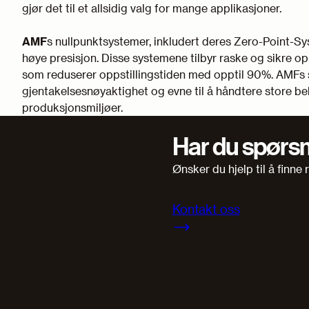
gjør det til et allsidig valg for mange applikasjoner.
AMF
s nullpunktsystemer, inkludert deres Zero-Point-Sy
høye presisjon. Disse systemene tilbyr raske og sikre o
som reduserer oppstillingstiden med opptil 90%. AMFs s
gjentakelsesnøyaktighet og evne til å håndtere store be
produksjonsmiljøer.
Har du spørs
Ønsker du hjelp til å finne
Kontakt oss