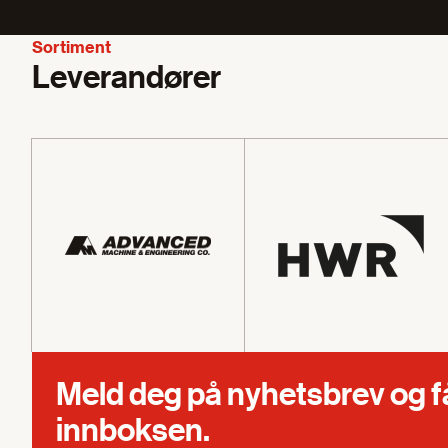
Sortiment
Leverandører
Meld deg på nyhetsbrev og få s
innboksen.