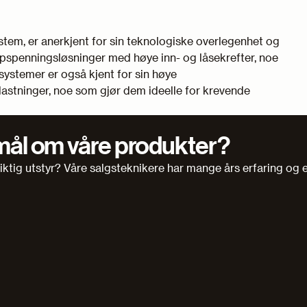
stem, er anerkjent for sin teknologiske overlegenhet og
ppspenningsløsninger med høye inn- og låsekrefter, noe
ystemer er også kjent for sin høye
lastninger, noe som gjør dem ideelle for krevende
mål om våre produkter?
 riktig utstyr? Våre salgsteknikere har mange års erfaring og 