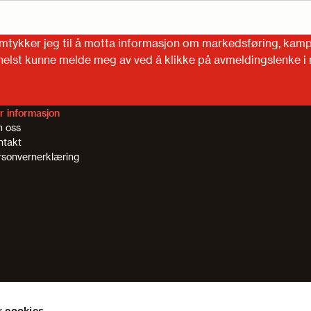
amtykker jeg til å motta informasjon om markedsføring, kampa
 helst kunne melde meg av ved å klikke på avmeldingslenke i
r informasjon
 oss
ntakt
rsonvernerklæring
r cookies