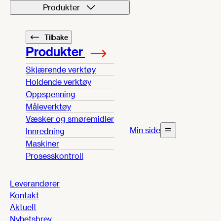
Produkter
Tilbake
Produkter
Skjærende verktøy
Holdende verktøy
Oppspenning
Måleverktøy
Væsker og smøremidler
Min side
Innredning
Maskiner
Prosesskontroll
Leverandører
Kontakt
Aktuelt
Nyhetsbrev