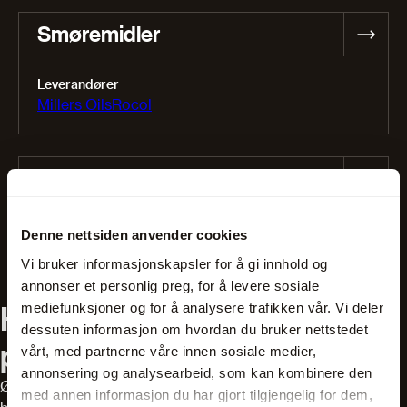
Smøremidler
Leverandører
Millers Oils
Rocol
Vedlikehold
Leverandører
Denne nettsiden anvender cookies
KTS
Nimatic
Filtermist
Master Fluid Solutions
Vi bruker informasjonskapsler for å gi innhold og
annonser et personlig preg, for å levere sosiale
Har du spørsmål om våre
mediefunksjoner og for å analysere trafikken vår. Vi deler
dessuten informasjon om hvordan du bruker nettstedet
produkter?
vårt, med partnerne våre innen sosiale medier,
annonsering og analysearbeid, som kan kombinere den
Ønsker du hjelp til å finne riktig utstyr? Våre salgsteknikere
med annen informasjon du har gjort tilgjengelig for dem,