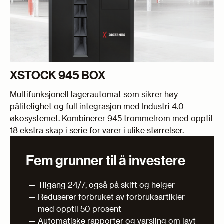
XSTOCK 945 BOX
Multifunksjonell lagerautomat som sikrer høy
pålitelighet og full integrasjon med Industri 4.0-
økosystemet. Kombinerer 945 trommelrom med opptil
18 ekstra skap i serie for varer i ulike størrelser.
Fem grunner til å investere
Tilgang 24/7, også på skift og helger
Reduserer forbruket av forbruksartikler
med opptil 50 prosent
Automatiske rapporter og varsling om lavt