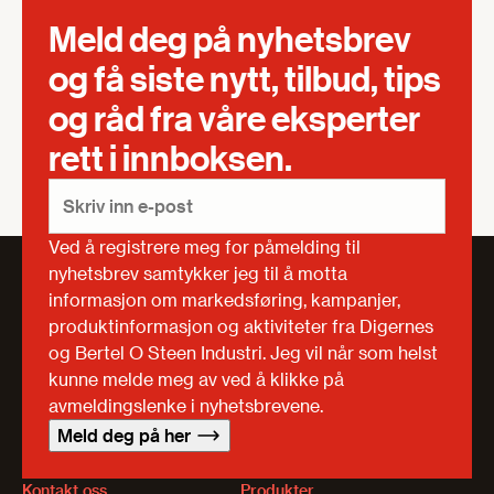
Meld deg på nyhetsbrev
og få siste nytt, tilbud, tips
og råd fra våre eksperter
rett i innboksen.
Ved å registrere meg for påmelding til
nyhetsbrev samtykker jeg til å motta
informasjon om markedsføring, kampanjer,
produktinformasjon og aktiviteter fra Digernes
og Bertel O Steen Industri. Jeg vil når som helst
kunne melde meg av ved å klikke på
avmeldingslenke i nyhetsbrevene.
Meld deg på her
Kontakt oss
Produkter