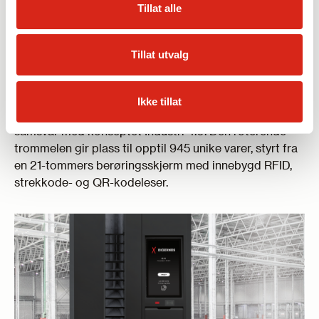
Tillat alle
Tillat utvalg
XSTOCK 945
Ikke tillat
Innovativ og pålitelig multifunksjonell automat, i
samsvar med konseptet Industri 4.0. Den roterende
trommelen gir plass til opptil 945 unike varer, styrt fra
en 21-tommers berøringsskjerm med innebygd RFID,
strekkode- og QR-kodeleser.