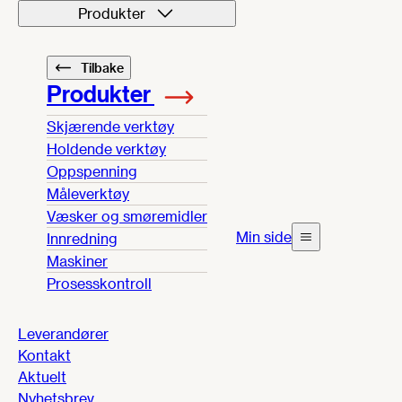
Produkter
Tilbake
Produkter
Skjærende verktøy
Holdende verktøy
Oppspenning
Måleverktøy
Væsker og smøremidler
Min side
Innredning
Maskiner
Prosesskontroll
Leverandører
Kontakt
Aktuelt
Nyhetsbrev