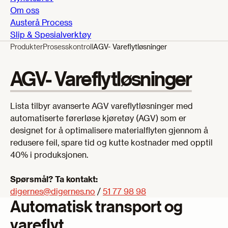
Om oss
Austerå Process
Slip & Spesialverktøy
Produkter
Prosesskontroll
AGV- Vareflytløsninger
AGV- Vareflytløsninger
Lista tilbyr avanserte AGV vareflytløsninger med
automatiserte førerløse kjøretøy (AGV) som er
designet for å optimalisere materialflyten gjennom å
redusere feil, spare tid og kutte kostnader med opptil
40% i produksjonen.
Spørsmål? Ta kontakt:
digernes@digernes.no
/
51 77 98 98
Automatisk transport og
vareflyt