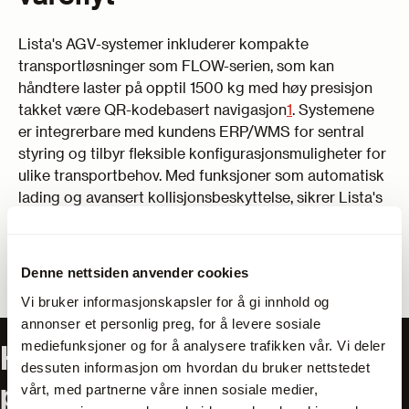
Lista's AGV-systemer inkluderer kompakte
transportløsninger som FLOW-serien, som kan
håndtere laster på opptil 1500 kg med høy presisjon
takket være QR-kodebasert navigasjon
1
. Systemene
er integrerbare med kundens ERP/WMS for sentral
styring og tilbyr fleksible konfigurasjonsmuligheter for
ulike transportbehov. Med funksjoner som automatisk
lading og avansert kollisjonsbeskyttelse, sikrer Lista's
AGV-er en sikker og effektiv materialhåndtering. Disse
løsningene er ideelle for bedrifter som ønsker å
forbedre lagerstyring, ergonomi og plassutnyttelse, og
Denne nettsiden anvender cookies
gir en helhetlig tilnærming til automatisering av
Vi bruker informasjonskapsler for å gi innhold og
internlogistikk.
annonser et personlig preg, for å levere sosiale
mediefunksjoner og for å analysere trafikken vår. Vi deler
Har du spørsmål om våre
dessuten informasjon om hvordan du bruker nettstedet
produkter?
vårt, med partnerne våre innen sosiale medier,