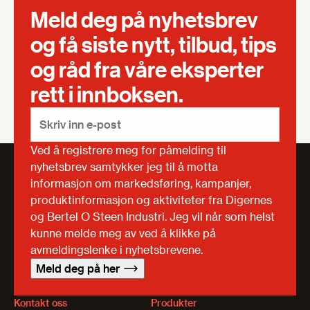
Meld deg på nyhetsbrev
og få siste nytt, tilbud, tips
og råd fra våre eksperter
rett i innboksen.
Ved å registrere meg for påmelding til
nyhetsbrev samtykker jeg til å motta
informasjon om markedsføring, kampanjer,
produktinformasjon og aktiviteter fra Digernes
og Bertel O Steen Industri. Jeg vil når som helst
kunne melde meg av ved å klikke på
avmeldingslenke i nyhetsbrevene.
Meld deg på her
Kontakt oss
Produkter