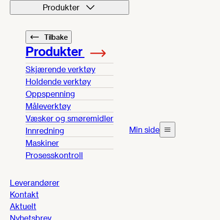
Produkter
Tilbake
Produkter
Skjærende verktøy
Holdende verktøy
Oppspenning
Måleverktøy
Væsker og smøremidler
Min side
Innredning
Maskiner
Prosesskontroll
Leverandører
Kontakt
Aktuelt
Nyhetsbrev