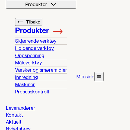
Produkter
Tilbake
Produkter
Skjærende verktøy
Holdende verktøy
Oppspenning
Måleverktøy
Væsker og smøremidler
Min side
Innredning
Maskiner
Prosesskontroll
Leverandører
Kontakt
Aktuelt
Nyhetsbrev