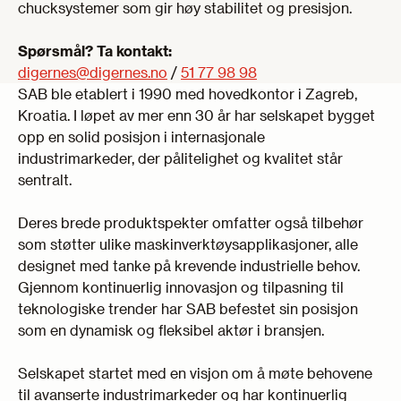
chucksystemer som gir høy stabilitet og presisjon.
Spørsmål? Ta kontakt:
digernes@digernes.no
/
51 77 98 98
SAB ble etablert i 1990 med hovedkontor i Zagreb,
Kroatia. I løpet av mer enn 30 år har selskapet bygget
opp en solid posisjon i internasjonale
industrimarkeder, der pålitelighet og kvalitet står
sentralt.
Deres brede produktspekter omfatter også tilbehør
som støtter ulike maskinverktøysapplikasjoner, alle
designet med tanke på krevende industrielle behov.
Gjennom kontinuerlig innovasjon og tilpasning til
teknologiske trender har SAB befestet sin posisjon
som en dynamisk og fleksibel aktør i bransjen.
Selskapet startet med en visjon om å møte behovene
til avanserte industrimarkeder og har kontinuerlig