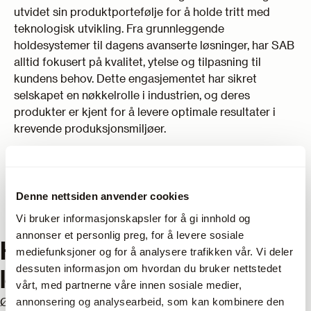
utvidet sin produktportefølje for å holde tritt med
teknologisk utvikling. Fra grunnleggende
holdesystemer til dagens avanserte løsninger, har SAB
alltid fokusert på kvalitet, ytelse og tilpasning til
kundens behov. Dette engasjementet har sikret
selskapet en nøkkelrolle i industrien, og deres
produkter er kjent for å levere optimale resultater i
krevende produksjonsmiljøer.
Gjennom erfaring, innovasjon og et sterkt
engasjement for kvalitet, fortsetter SAB å levere
løsninger som møter morgendagens utfordringer i
Denne nettsiden anvender cookies
industrien.
Vi bruker informasjonskapsler for å gi innhold og
annonser et personlig preg, for å levere sosiale
Har du spørsmål om våre
mediefunksjoner og for å analysere trafikken vår. Vi deler
dessuten informasjon om hvordan du bruker nettstedet
leverandører?
vårt, med partnerne våre innen sosiale medier,
Ønsker du hjelp til å finne riktig utstyr? Våre salgsteknikere
annonsering og analysearbeid, som kan kombinere den