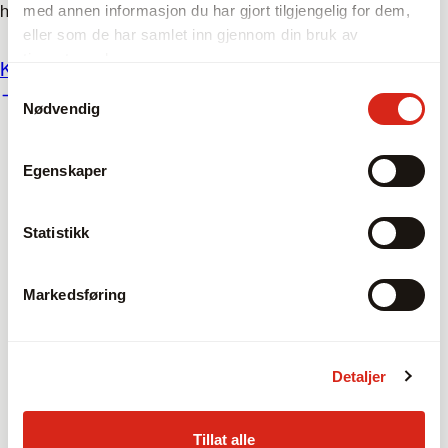
har mange års erfaring og er eksperter innen bransjen.
med annen informasjon du har gjort tilgjengelig for dem,
eller som de har samlet inn gjennom din bruk av
tjenestene deres.
Kontakt oss
Samtykkevalg
Nødvendig
Egenskaper
Statistikk
Markedsføring
Detaljer
Tillat alle