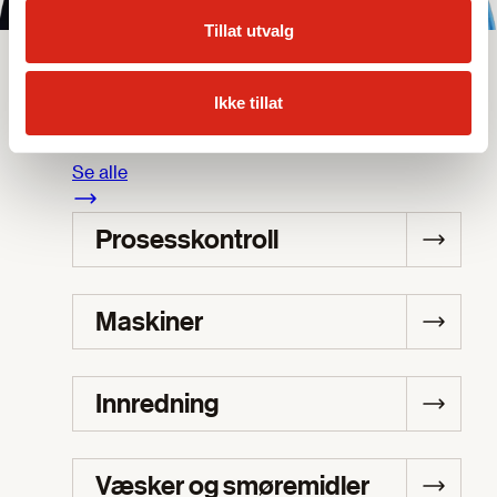
Tillat utvalg
Sortiment
Produkter
Ikke tillat
Se alle
Prosesskontroll
Maskiner
Innredning
Væsker og smøremidler