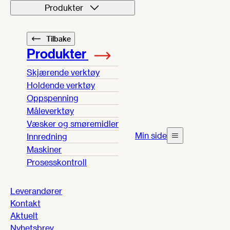
Produkter
Tilbake
Produkter
Skjærende verktøy
Holdende verktøy
Oppspenning
Måleverktøy
Væsker og smøremidler
Min side
Innredning
Maskiner
Prosesskontroll
Leverandører
Kontakt
Aktuelt
Nyhetsbrev