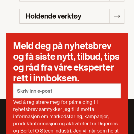
Holdende verktøy
Meld deg på nyhetsbrev
og få siste nytt, tilbud, tips
og råd fra våre eksperter
rett i innboksen.
Ved å registrere meg for påmelding til
nyhetsbrev samtykker jeg til å motta
informasjon om markedsføring, kampanjer,
produktinformasjon og aktiviteter fra Digernes
og Bertel O Steen Industri. Jeg vil når som helst