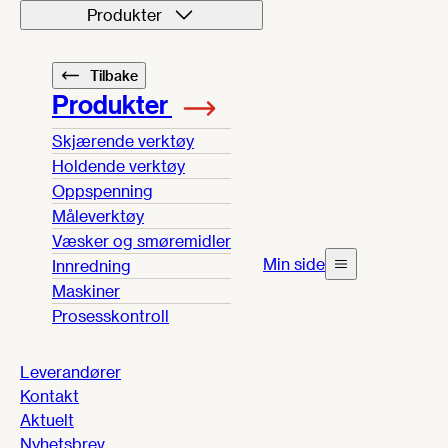
Produkter
Tilbake
Produkter
Skjærende verktøy
Holdende verktøy
Oppspenning
Måleverktøy
Væsker og smøremidler
Min side
Innredning
Maskiner
Prosesskontroll
Leverandører
Kontakt
Aktuelt
Nyhetsbrev