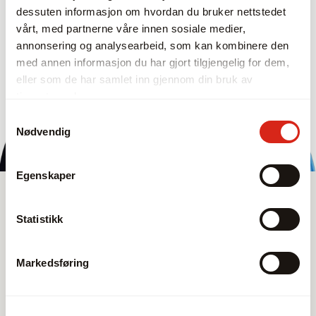
dessuten informasjon om hvordan du bruker nettstedet
vårt, med partnerne våre innen sosiale medier,
annonsering og analysearbeid, som kan kombinere den
med annen informasjon du har gjort tilgjengelig for dem,
eller som de har samlet inn gjennom din bruk av
tjenestene deres.
Samtykkevalg
Nødvendig
Egenskaper
Sortiment
Produkter
Statistikk
Se alle
Markedsføring
Prosesskontroll