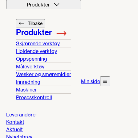
Produkter
Tilbake
Produkter
Skjærende verktøy
Holdende verktøy
Oppspenning
Måleverktøy
Væsker og smøremidler
Min side
Innredning
Maskiner
Prosesskontroll
Leverandører
Kontakt
Aktuelt
Nyhetsbrev