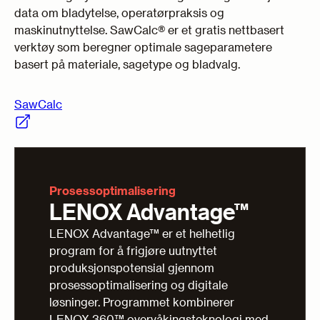
data om bladytelse, operatørpraksis og
maskinutnyttelse. SawCalc® er et gratis nettbasert
verktøy som beregner optimale sageparametere
basert på materiale, sagetype og bladvalg.
SawCalc
Prosessoptimalisering
LENOX Advantage™
LENOX Advantage™ er et helhetlig
program for å frigjøre uutnyttet
produksjonspotensial gjennom
prosessoptimalisering og digitale
løsninger. Programmet kombinerer
LENOX 360™ overvåkingsteknologi med