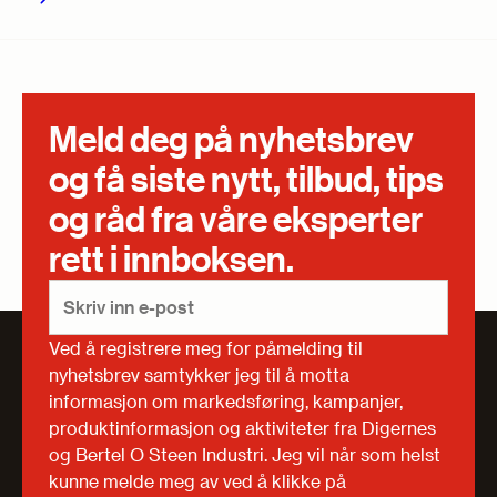
Meld deg på nyhetsbrev
og få siste nytt, tilbud, tips
og råd fra våre eksperter
rett i innboksen.
Ved å registrere meg for påmelding til
nyhetsbrev samtykker jeg til å motta
informasjon om markedsføring, kampanjer,
produktinformasjon og aktiviteter fra Digernes
og Bertel O Steen Industri. Jeg vil når som helst
kunne melde meg av ved å klikke på