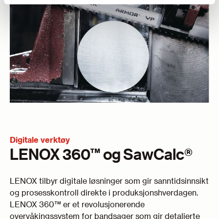
Digitale verktøy
LENOX 360™ og SawCalc®
LENOX tilbyr digitale løsninger som gir sanntidsinnsikt
og prosesskontroll direkte i produksjonshverdagen.
LENOX 360™ er et revolusjonerende
overvåkingssystem for bandsager som gir detaljerte