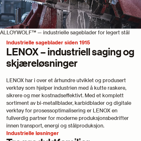
ALLOYWOLF™ — industrielle sageblader for legert stål
Industrielle sageblader siden 1915
LENOX – industriell saging og
skjæreløsninger
LENOX har i over et århundre utviklet og produsert
verktøy som hjelper industrien med å kutte raskere,
sikrere og mer kostnadseffektivt. Med et komplett
sortiment av bi-metallblader, karbidblader og digitale
verktøy for prosessoptimalisering er LENOX en
fullverdig partner for moderne produksjonsbedrifter
innen transport, energi og stålproduksjon.
Industrielle løsninger