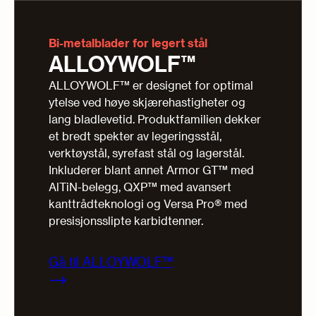
Bi-metalblader for legert stål
ALLOYWOLF™
ALLOYWOLF™ er designet for optimal
ytelse ved høye skjærehastigheter og
lang bladlevetid. Produktfamilien dekker
et bredt spekter av legeringsstål,
verktøystål, syrefast stål og lagerstål.
Inkluderer blant annet Armor GT™ med
AlTiN-belegg, QXP™ med avansert
kanttrådteknologi og Versa Pro® med
presisjonsslipte karbidtenner.
Gå til ALLOYWOLF™