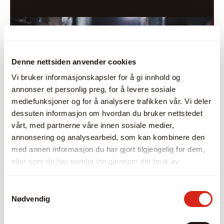
Denne nettsiden anvender cookies
Vi bruker informasjonskapsler for å gi innhold og
annonser et personlig preg, for å levere sosiale
mediefunksjoner og for å analysere trafikken vår. Vi deler
dessuten informasjon om hvordan du bruker nettstedet
vårt, med partnerne våre innen sosiale medier,
annonsering og analysearbeid, som kan kombinere den
med annen informasjon du har gjort tilgjengelig for dem,
eller som de har samlet inn gjennom din bruk av
tjenestene deres.
Karbidblader for eksotiske materialer
Samtykkevalg
AEROWOLF™
Nødvendig
AEROWOLF™ karbidblader er konstruert